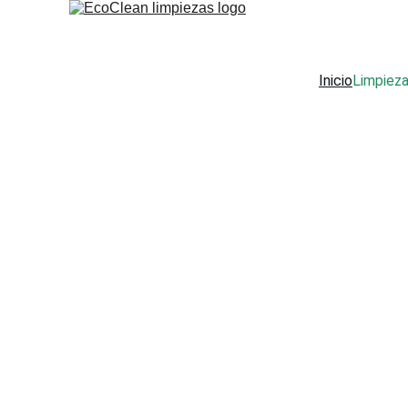
Inicio
Limpiez
Limpi
e