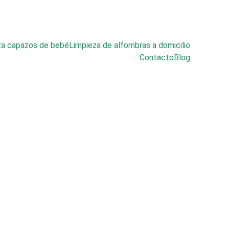
za capazos de bebé
Limpieza de alfombras a domicilio
Contacto
Blog
hones 
n 