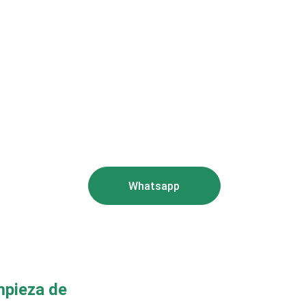
Cualificada
 EcoClean somos especialistas en limpieza de tapicería
micilio en Vigo, Pontevedra y Ourense. Cuidamos la higi
e tu hogar eliminando manchas, ácaros y olores de sofás
colchones y otros textiles. Confía en nuestro equipo 
acreditado para devolver frescura y salud a tu hogar.
Whatsapp
mpieza de 