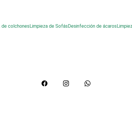
a de colchones
Limpieza de Sofás
Desinfección de ácaros
Limpie
eza de Sofás y Colc
n Vigo | Desinfecció