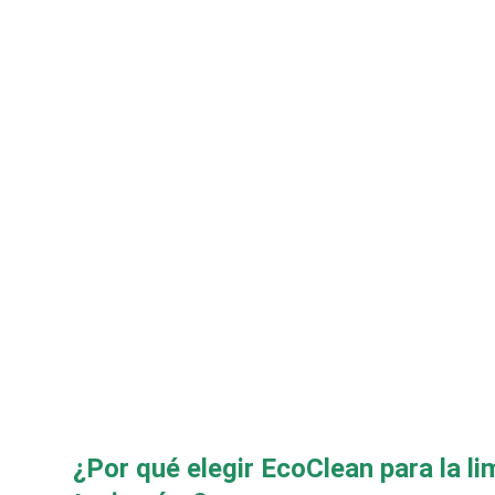
En
do
d
¿Por qué elegir EcoClean para la li